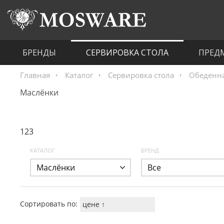
БРЕНДЫ
СЕРВИРОВКА СТОЛА
ПРЕД
Главная
Каталог
Сервировка стола
Обеденна
Маслёнки
123
КАТАЛОГ
БРЕНД
Маслёнки
Все
Сортировать по:
цене ↑
цене ↓