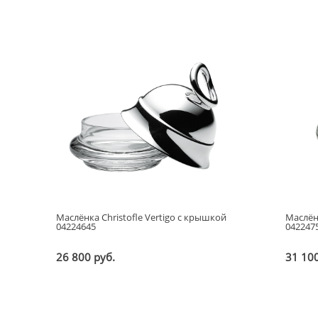
наименованию ↑
наименованию ↓
Маслёнка Christofle Vertigo с крышкой
Маслён
04224645
042247
26 800 руб.
31 100