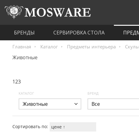
БРЕНДЫ
СЕРВИРОВКА СТОЛА
ПРЕД
Главная
Каталог
Предметы интерьера
Скуль
Животные
123
КАТАЛОГ
БРЕНД
Животные
Все
Сортировать по:
цене ↑
цене ↓