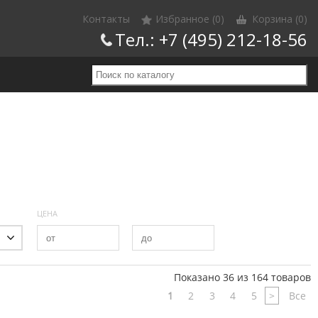
Контакты
Избранное (0)
Корзина
(0)
Тел.:
+7 (495) 212-18-56
ЦЕНА
Показано 36 из 164 товаров
1
2
3
4
5
>
Все